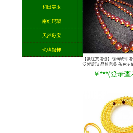
和田美玉
南红玛瑙
天然彩宝
琉璃银饰
【紫红茶塔链】缅甸琥珀塔
泛紫蓝珀 品相完美 茶色浓
￥***(登录查