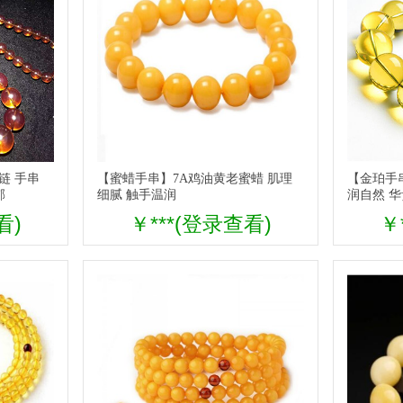
链 手串
【蜜蜡手串】7A鸡油黄老蜜蜡 肌理
【金珀手串
郁
细腻 触手温润
润自然 
看)
￥***(登录查看)
￥