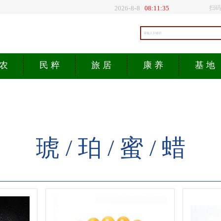
2026
-
8
-
8
08:11:35
扫码
 农
民 粹
旅 居
康 养
基 地
琥 / 珀 / 蜜
/ 蜡