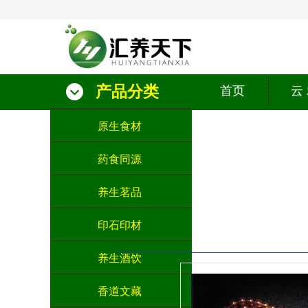
产品分类
首页
云
原生食材
药食同源
养生茗品
印石印材
养生酒饮
香道文藏