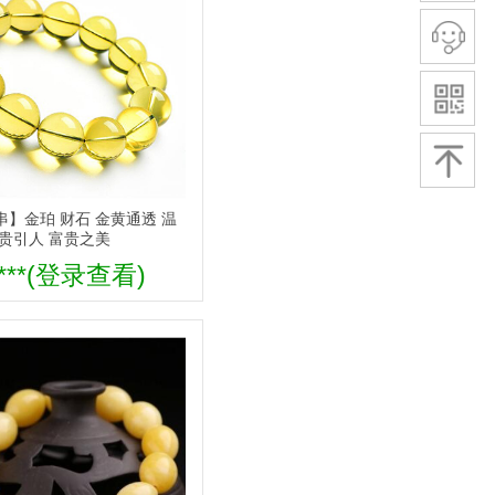
】金珀 财石 金黄通透 温
华贵引人 富贵之美
***(登录查看)