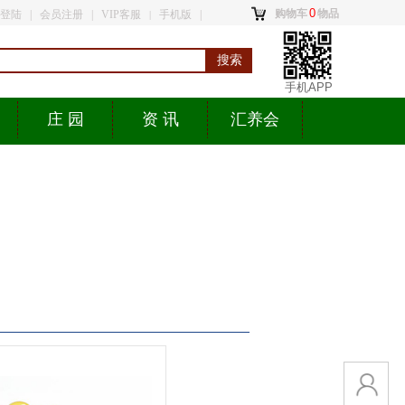
0
购物车
物品
登陆
|
会员
注册
|
VIP客服
手机版
|
|
搜索
手机APP
庄 园
资 讯
汇养会