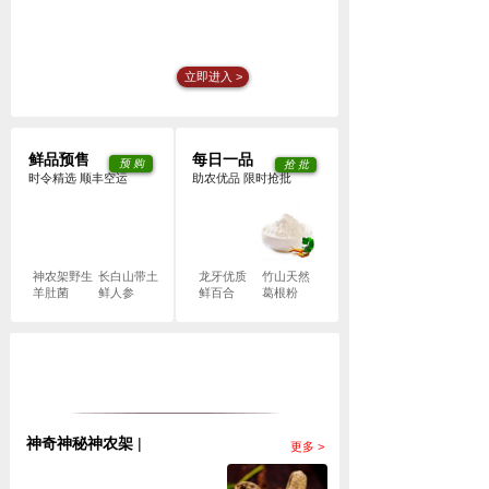
立即进入 >
鲜品预售
每日一品
预 购
抢 批
时令精选 顺丰空运
助农优品 限时抢批
神农架野生
长白山带土
龙牙优质
竹山天然
羊肚菌
鲜人参
鲜百合
葛根粉
神奇神秘神农架
|
更多 >