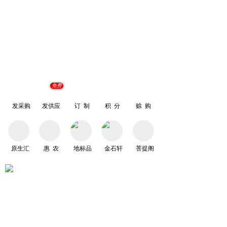
免费
发采购
发供应
订 制
积 分
赊 购
原生汇
惠 农
地标品
金石轩
菩提阁