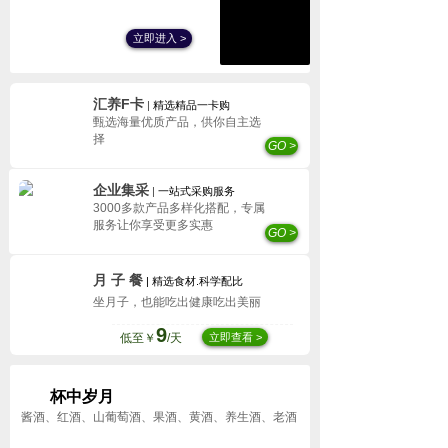
每一个人，都应该有一方自己的印章
立即进入 >
汇养F卡
|
精选精品一卡购
甄选海量优质产品，供你自主选
择
GO >
企业集采
|
一站式采购服务
3000多款产品多样化搭配，专属
服务让你享受更多实惠
GO >
月 子 餐
|
精选食材.科学配比
坐月子，也能吃出健康吃出美丽
9
低至￥
/天
立即查看 >
杯中岁月
酱酒、红酒、山葡萄酒、果酒、黄酒、养生酒、老酒