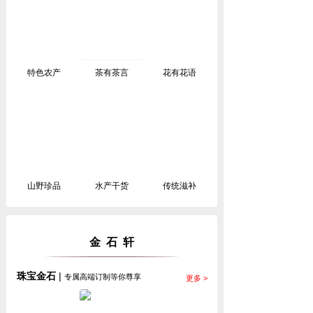
特色农产
茶有茶言
花有花语
山野珍品
水产干货
传统滋补
金 石 轩
珠宝金石
|
专属高端订制等你尊享
更多 >