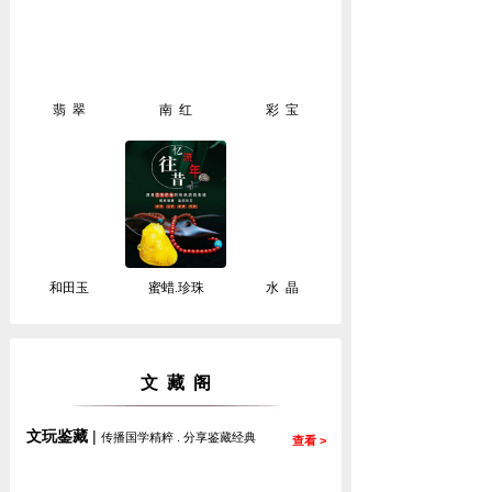
翡 翠
南 红
彩 宝
和田玉
蜜蜡.珍珠
水 晶
文 藏 阁
文玩鉴藏
|
传
播国学精粹 .
分享鉴藏经典
查看 >