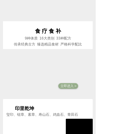
食 疗 食 补
9种体质 16大类别 33种配方
传承经典古方 臻选精品食材 严格科学配比
立即进入 >
印里乾坤
玺印、钮章、素章、寿山石、鸡血石、青田石
汇养印石