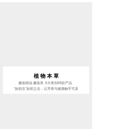
植 物 本 草
邂逅精油.邂逅美 6大类别89款产品
“如初念”如初之念，让芳香与健康触手可及