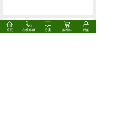
石楠木烟斗
首页
在线客服
分类
购物车
我的
台球式、白兰地式、烟斗、烟壶、烟袋、烟枪、烟杆
古法琉璃
珍禽瑞兽、花鸟虫鱼、山水草木、佛像饰品、摆件